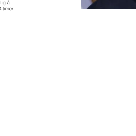
lig å
4 timer